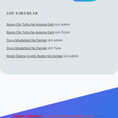
SON YORUMLAR
Başını Dik Tuttu Ne Anlama Gelir
için
admin
Başını Dik Tuttu Ne Anlama Gelir
için
Özüm
Duyu Modalitesi Ne Demek
için
admin
Duyu Modalitesi Ne Demek
için
Tuna
Mobil Ödeme Üyelik Bedeli Ne Demek
için
admin
canlı maç izle
Reklam ve İletişim:
E-mail:
backlinkpaneli@gmail.com
Teams: