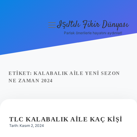
Işıltılı Fikir Dünyası
menüyü
aç
Parlak önerilerle hayatını aydınlat!
Gizlilik Politikası
Hakkımızda
Yasal Uyarı
ETIKET:
KALABALIK AILE YENI SEZON
NE ZAMAN 2024
TLC KALABALIK AILE KAÇ KIŞI
Tarih: Kasım 2, 2024