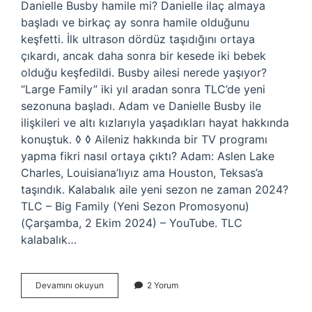
Danielle Busby hamile mi? Danielle ilaç almaya
başladı ve birkaç ay sonra hamile olduğunu
keşfetti. İlk ultrason dördüz taşıdığını ortaya
çıkardı, ancak daha sonra bir kesede iki bebek
olduğu keşfedildi. Busby ailesi nerede yaşıyor?
“Large Family” iki yıl aradan sonra TLC’de yeni
sezonuna başladı. Adam ve Danielle Busby ile
ilişkileri ve altı kızlarıyla yaşadıkları hayat hakkında
konuştuk. ◊ ◊ Aileniz hakkında bir TV programı
yapma fikri nasıl ortaya çıktı? Adam: Aslen Lake
Charles, Louisiana’lıyız ama Houston, Teksas’a
taşındık. Kalabalık aile yeni sezon ne zaman 2024?
TLC – Big Family (Yeni Sezon Promosyonu)
(Çarşamba, 2 Ekim 2024) – YouTube. TLC
kalabalık…
Tlc
Devamını okuyun
2 Yorum
Kalabalık
Aile