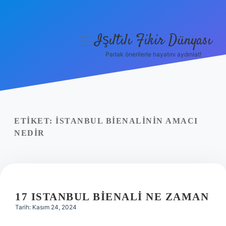
Işıltılı Fikir Dünyası
menüyü
aç
Parlak önerilerle hayatını aydınlat!
Gizlilik Politikası
Hakkımızda
Yasal Uyarı
ETIKET:
İSTANBUL BIENALININ AMACI
NEDIR
17 ISTANBUL BIENALI NE ZAMAN
Tarih: Kasım 24, 2024