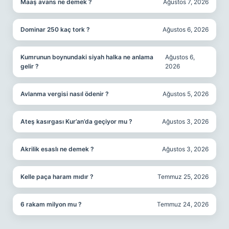
Maaş avans ne demek ?
Ağustos 7, 2026
Dominar 250 kaç tork ?
Ağustos 6, 2026
Kumrunun boynundaki siyah halka ne anlama
Ağustos 6,
gelir ?
2026
Avlanma vergisi nasıl ödenir ?
Ağustos 5, 2026
Ateş kasırgası Kur’an’da geçiyor mu ?
Ağustos 3, 2026
Akrilik esaslı ne demek ?
Ağustos 3, 2026
Kelle paça haram mıdır ?
Temmuz 25, 2026
6 rakam milyon mu ?
Temmuz 24, 2026