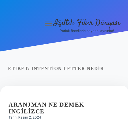
Işıltılı Fikir Dünyası
menüyü
aç
Parlak önerilerle hayatını aydınlat!
Gizlilik Politikası
Hakkımızda
Yasal Uyarı
ETIKET:
INTENTION LETTER NEDIR
ARANJMAN NE DEMEK
INGILIZCE
Tarih: Kasım 2, 2024