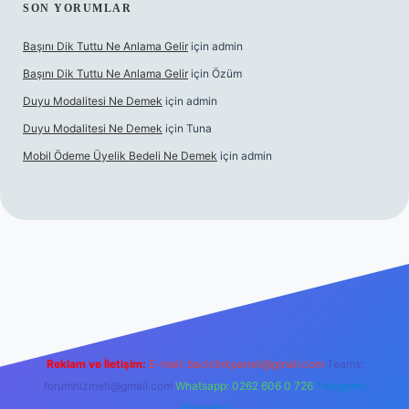
SON YORUMLAR
Başını Dik Tuttu Ne Anlama Gelir
için
admin
Başını Dik Tuttu Ne Anlama Gelir
için
Özüm
Duyu Modalitesi Ne Demek
için
admin
Duyu Modalitesi Ne Demek
için
Tuna
Mobil Ödeme Üyelik Bedeli Ne Demek
için
admin
canlı maç izle
Reklam ve İletişim:
E-mail:
backlinkpaneli@gmail.com
Teams:
forumhizmeti@gmail.com
Whatsapp: 0262 606 0 726
Telegram:
@karabul