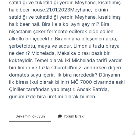
satıldığı ve tüketildiği yerdir. Meyhane, kısaltılmış
hali: beer house.21.01.2023Meyhane, içkinin
satıldığı ve tüketildiği yerdir. Meyhane, kısaltılmış
hali: beer hall. Bira ile alkol aynı şey mi? Bira,
nişastanın şeker fermente edilerek elde edilen
alkollü bir içecektir. Biranın ana bileşenleri arpa,
şerbetçiotu, maya ve sudur. Limonlu tuzlu biraya
ne denir? Michelada, Meksika birası bazlı bir
kokteyldir. Temel olarak iki Michelada tarifi vardır,
biri limon ve tuzla Churchill’imizi andırırken diğeri
domates suyu içerir. İlk bira nerededir? Dünyanın
ilk birası (kui olarak bilinir) MÖ 7000 civarında eski
Çinliler tarafından yapılmıştır. Ancak Batı’da,
günümüzde bira üretimi olarak bilinen…
Bira
Devamını okuyun
Yorum Bırak
Içilen
Yere
Ne