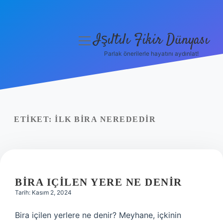
Işıltılı Fikir Dünyası
menüyü
aç
Parlak önerilerle hayatını aydınlat!
Gizlilik Politikası
Hakkımızda
Yasal Uyarı
ETIKET:
İLK BIRA NEREDEDIR
BIRA IÇILEN YERE NE DENIR
Tarih: Kasım 2, 2024
Bira içilen yerlere ne denir? Meyhane, içkinin