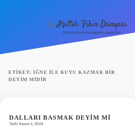
Işıltılı Fikir Dünyası
menüyü
aç
Parlak önerilerle hayatını aydınlat!
Gizlilik Politikası
Hakkımızda
Yasal Uyarı
ETIKET:
İĞNE ILE KUYU KAZMAK BIR
DEYIM MIDIR
DALLARI BASMAK DEYIM MI
Tarih: Kasım 2, 2024