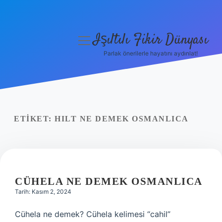
Işıltılı Fikir Dünyası
menüyü
aç
Parlak önerilerle hayatını aydınlat!
Gizlilik Politikası
Hakkımızda
Yasal Uyarı
ETIKET:
HILT NE DEMEK OSMANLICA
CÜHELA NE DEMEK OSMANLICA
Tarih: Kasım 2, 2024
Cühela ne demek? Cühela kelimesi “cahil”