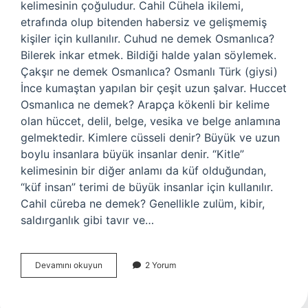
kelimesinin çoğuludur. Cahil Cühela ikilemi,
etrafında olup bitenden habersiz ve gelişmemiş
kişiler için kullanılır. Cuhud ne demek Osmanlıca?
Bilerek inkar etmek. Bildiği halde yalan söylemek.
Çakşır ne demek Osmanlıca? Osmanlı Türk (giysi)
İnce kumaştan yapılan bir çeşit uzun şalvar. Huccet
Osmanlıca ne demek? Arapça kökenli bir kelime
olan hüccet, delil, belge, vesika ve belge anlamına
gelmektedir. Kimlere cüsseli denir? Büyük ve uzun
boylu insanlara büyük insanlar denir. “Kitle”
kelimesinin bir diğer anlamı da küf olduğundan,
“küf insan” terimi de büyük insanlar için kullanılır.
Cahil cüreba ne demek? Genellikle zulüm, kibir,
saldırganlık gibi tavır ve…
Cühela
Devamını okuyun
2 Yorum
Ne
Demek
Osmanlıca