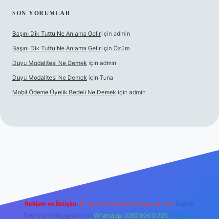
SON YORUMLAR
Başını Dik Tuttu Ne Anlama Gelir
için
admin
Başını Dik Tuttu Ne Anlama Gelir
için
Özüm
Duyu Modalitesi Ne Demek
için
admin
Duyu Modalitesi Ne Demek
için
Tuna
Mobil Ödeme Üyelik Bedeli Ne Demek
için
admin
canlı maç izle
Reklam ve İletişim:
E-mail:
backlinkpaneli@gmail.com
Teams:
forumhizmeti@gmail.com
Whatsapp: 0262 606 0 726
Telegram: