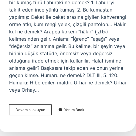
bir kumaş türü Lahuraki ne demek? 1. Lahuri’yi
taklit eden ince yünlü kumaş. 2. Bu kumaştan
yapılmış: Ceket ile ceket arasına giyilen kahverengi
örme atkı, kum rengi yelek, çizgili pantolon… Hakir
kul ne demek? Arapça kökeni “hâkir” (حاقِر)
kelimesinden gelir. Anlamı: “İğrenç”, “aşağı” veya
“değersiz” anlamına gelir. Bu kelime, bir şeyin veya
birinin düşük statüde, önemsiz veya değersiz
olduğunu ifade etmek için kullanılır. Halaf ismi ne
anlama gelir? Başkasını takip eden ve onun yerine
geçen kimse. Humaru ne demek? DLT III, 5. 120.
Humaru: Hibe edilen maldır. Urhai ne demek? Urhai
veya Orhay…
Lâhûr
Devamını okuyun
Yorum Bırak
Ne
Demek