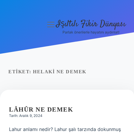
Işıltılı Fikir Dünyası
menüyü
aç
Parlak önerilerle hayatını aydınlat!
Gizlilik Politikası
Hakkımızda
Yasal Uyarı
ETIKET:
HELAKI NE DEMEK
LÂHÛR NE DEMEK
Tarih: Aralık 9, 2024
Lahur anlamı nedir? Lahur şalı tarzında dokunmuş