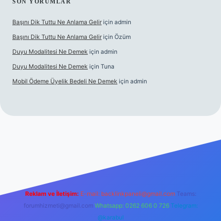
SON YORUMLAR
Başını Dik Tuttu Ne Anlama Gelir
için
admin
Başını Dik Tuttu Ne Anlama Gelir
için
Özüm
Duyu Modalitesi Ne Demek
için
admin
Duyu Modalitesi Ne Demek
için
Tuna
Mobil Ödeme Üyelik Bedeli Ne Demek
için
admin
canlı maç izle
Reklam ve İletişim:
E-mail:
backlinkpaneli@gmail.com
Teams:
forumhizmeti@gmail.com
Whatsapp: 0262 606 0 726
Telegram:
@karabul