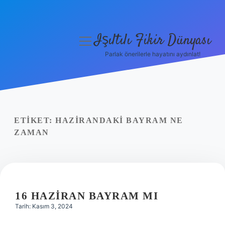
Işıltılı Fikir Dünyası
menüyü
aç
Parlak önerilerle hayatını aydınlat!
Gizlilik Politikası
Hakkımızda
Yasal Uyarı
ETIKET:
HAZIRANDAKI BAYRAM NE
ZAMAN
16 HAZIRAN BAYRAM MI
Tarih: Kasım 3, 2024