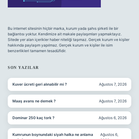
Bu internet sitesinin hiçbir marka, kurum yada şahıs şirketi ile bir
bağlantısı yoktur. Kendimize ait makale paylaşımları yapmaktayız.
Sitede yer alan içerikler haber niteliği taşımaz. Gerçek kurum ve kişiler
hakkında paylaşım yapılmaz. Gerçek kurum ve kişiler ile isim
benzerlikleri tamamen tesadüfidir.
SON YAZILAR
Kuver ücreti geri alınabilir mi ?
Ağustos 7, 2026
Maaş avans ne demek ?
Ağustos 7, 2026
Dominar 250 kaç tork ?
Ağustos 6, 2026
Kumrunun boynundaki siyah halka ne anlama
Ağustos 6,