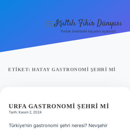
Işıltılı Fikir Dünyası
menüyü
aç
Parlak önerilerle hayatını aydınlat!
Gizlilik Politikası
Hakkımızda
Yasal Uyarı
ETIKET:
HATAY GASTRONOMI ŞEHRI MI
URFA GASTRONOMI ŞEHRI MI
Tarih: Kasım 2, 2024
Türkiye’nin gastronomi şehri neresi? Nevşehir