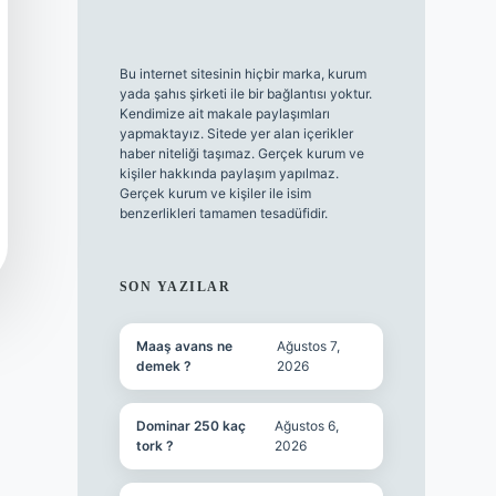
Bu internet sitesinin hiçbir marka, kurum
yada şahıs şirketi ile bir bağlantısı yoktur.
Kendimize ait makale paylaşımları
yapmaktayız. Sitede yer alan içerikler
haber niteliği taşımaz. Gerçek kurum ve
kişiler hakkında paylaşım yapılmaz.
Gerçek kurum ve kişiler ile isim
benzerlikleri tamamen tesadüfidir.
SON YAZILAR
Maaş avans ne
Ağustos 7,
demek ?
2026
Dominar 250 kaç
Ağustos 6,
tork ?
2026