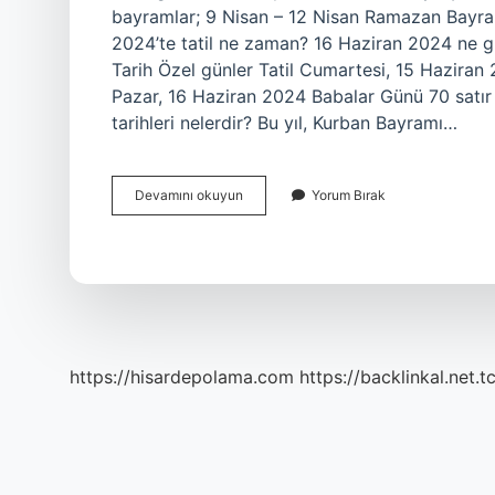
bayramlar; 9 Nisan – 12 Nisan Ramazan Bayra
2024’te tatil ne zaman? 16 Haziran 2024 ne 
Tarih Özel günler Tatil Cumartesi, 15 Hazira
Pazar, 16 Haziran 2024 Babalar Günü 70 satır
tarihleri ​​nelerdir? Bu yıl, Kurban Bayramı…
16
Devamını okuyun
Yorum Bırak
Haziran
Bayram
Mı
https://hisardepolama.com
https://backlinkal.net.t