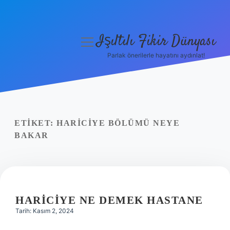
Işıltılı Fikir Dünyası
menüyü
aç
Parlak önerilerle hayatını aydınlat!
Gizlilik Politikası
Hakkımızda
Yasal Uyarı
ETIKET:
HARICIYE BÖLÜMÜ NEYE
BAKAR
HARICIYE NE DEMEK HASTANE
Tarih: Kasım 2, 2024