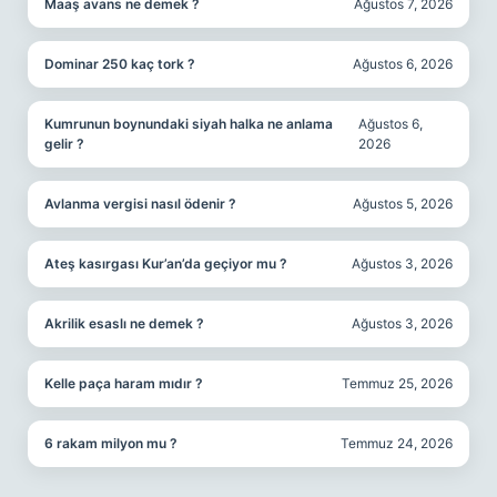
Maaş avans ne demek ?
Ağustos 7, 2026
Dominar 250 kaç tork ?
Ağustos 6, 2026
Kumrunun boynundaki siyah halka ne anlama
Ağustos 6,
gelir ?
2026
Avlanma vergisi nasıl ödenir ?
Ağustos 5, 2026
Ateş kasırgası Kur’an’da geçiyor mu ?
Ağustos 3, 2026
Akrilik esaslı ne demek ?
Ağustos 3, 2026
Kelle paça haram mıdır ?
Temmuz 25, 2026
6 rakam milyon mu ?
Temmuz 24, 2026