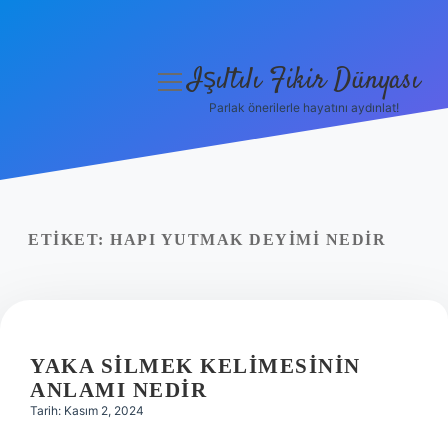
Işıltılı Fikir Dünyası
menüyü
aç
Parlak önerilerle hayatını aydınlat!
Gizlilik Politikası
Hakkımızda
Yasal Uyarı
ETIKET:
HAPI YUTMAK DEYIMI NEDIR
YAKA SILMEK KELIMESININ
ANLAMI NEDIR
Tarih: Kasım 2, 2024