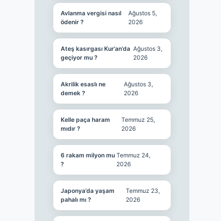
Avlanma vergisi nasıl
Ağustos 5,
ödenir ?
2026
Ateş kasırgası Kur’an’da
Ağustos 3,
geçiyor mu ?
2026
Akrilik esaslı ne
Ağustos 3,
demek ?
2026
Kelle paça haram
Temmuz 25,
mıdır ?
2026
6 rakam milyon mu
Temmuz 24,
?
2026
Japonya’da yaşam
Temmuz 23,
pahalı mı ?
2026