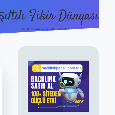
şıltılı Fikir Dünyası
Parlak önerilerle hayatını aydınlat!
ilbet canlı maç 
SIDEBAR