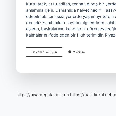
kurtularak, arzu edilen, tenha ve boş bir yerd
anlamına gelir. Osmanlıda halvet nedir? Tasa
edebilmek için ıssız yerlerde yaşamayı tercih 
demek? Sahih nikah hayatını ilgilendiren sahih
eşlerin, başkalarının kendilerini göremeyeceğ
kalmalarını ifade eden bir fıkıh terimidir. Riya
Osmanlıcada
Devamını okuyun
2 Yorum
Halvet
Ne
Demek
https://hisardepolama.com
https://backlinkal.net.t