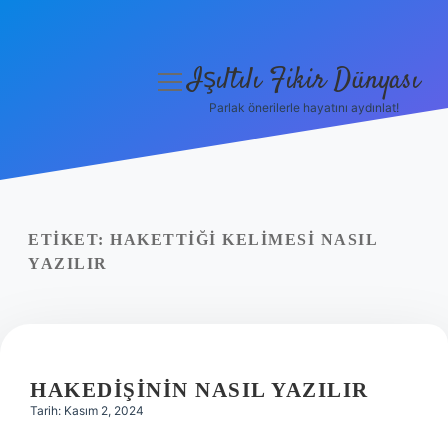
Işıltılı Fikir Dünyası
menüyü
aç
Parlak önerilerle hayatını aydınlat!
Gizlilik Politikası
Hakkımızda
Yasal Uyarı
ETIKET:
HAKETTIĞI KELIMESI NASIL
YAZILIR
HAKEDIŞININ NASIL YAZILIR
Tarih: Kasım 2, 2024