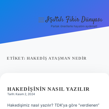
Işıltılı Fikir Dünyası
menüyü
aç
Parlak önerilerle hayatını aydınlat!
Gizlilik Politikası
Hakkımızda
Yasal Uyarı
ETIKET:
HAKEDIŞ ATAŞMAN NEDIR
HAKEDIŞININ NASIL YAZILIR
Tarih: Kasım 2, 2024
Hakedişimiz nasıl yazılır? TDK’ya göre “verdienen”