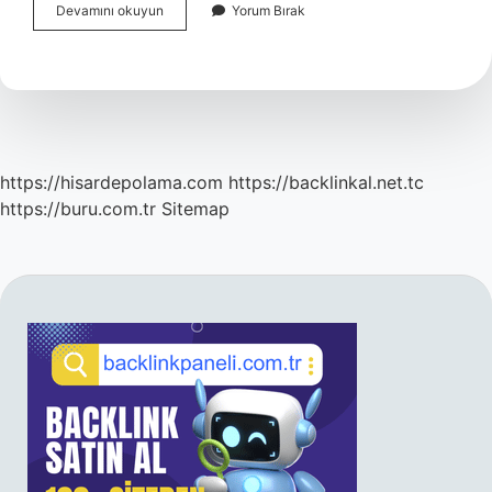
Bitirim
Devamını okuyun
Yorum Bırak
Kardeşler
Ne
Zaman
Çekildi
https://hisardepolama.com
https://backlinkal.net.tc
https://buru.com.tr
Sitemap
SIDEBAR