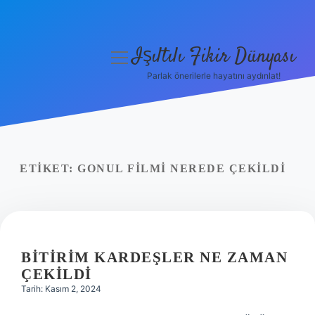
Işıltılı Fikir Dünyası
menüyü
aç
Parlak önerilerle hayatını aydınlat!
Gizlilik Politikası
Hakkımızda
Yasal Uyarı
ETIKET:
GONUL FILMI NEREDE ÇEKILDI
BITIRIM KARDEŞLER NE ZAMAN
ÇEKILDI
Tarih: Kasım 2, 2024