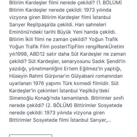
Bitirim Kardeşler filmi nerede çekildi? (1. BÖLÜM)
Bitirim Kardeşler nerede çekildi: 1973 yılında
vizyona giren Bitirim Kardeşler filmi İstanbul
Sarıyer Reşitpaşa’da çekildi. Han sahneleri
Eminönü’ndeki tarihi Büyük Yeni handa çekildi.
Bitirim İkili filmi ne zaman çekildi? Yoğun Trafik
Yoğun Trafik Film posteriTipFilm rengiRenkÜretim
yılı1998, ABD12 satır daha Süt Kardeşler ne zaman
çekildi? Süt Kardeşler, senaryosunu Sadık Şendil’in
yazdığı, yönetmenliğini Ertem Eğilmez’in yaptığı,
Hüseyin Rahmi Gürpınar’ın Gülyabani romanından
uyarlanan 1976 yapımı Türk komedi filmidir. Süt
Kardeşler’in çekimleri İstanbul Yeşilköy’deki
Simenoğlu Konağı’nda tamamlandı. Bitirimler sınıfı
nerede çekildi? (2. BÖLÜM) Bittirimler Sosyetede
nerede çekildi: 1973 yılında vizyona giren
Bittirimler Sosyetede filmi İstanbul Sarıyer,…