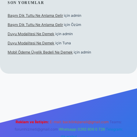
SON YORUMLAR
Başını Dik Tuttu Ne Anlama Gelir
için
admin
Başını Dik Tuttu Ne Anlama Gelir
için
Özüm
Duyu Modalitesi Ne Demek
için
admin
Duyu Modalitesi Ne Demek
için
Tuna
Mobil Ödeme Üyelik Bedeli Ne Demek
için
admin
canlı maç izle
Reklam ve İletişim:
E-mail:
backlinkpaneli@gmail.com
Teams:
forumhizmeti@gmail.com
Whatsapp: 0262 606 0 726
Telegram:
@karabul