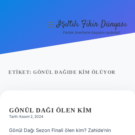
Işıltılı Fikir Dünyası
menüyü
aç
Parlak önerilerle hayatını aydınlat!
Gizlilik Politikası
Hakkımızda
Yasal Uyarı
ETIKET:
GÖNÜL DAĞIDE KIM ÖLÜYOR
GÖNÜL DAĞI ÖLEN KIM
Tarih: Kasım 2, 2024
Gönül Dağı Sezon Finali ölen kim? Zahide’nin