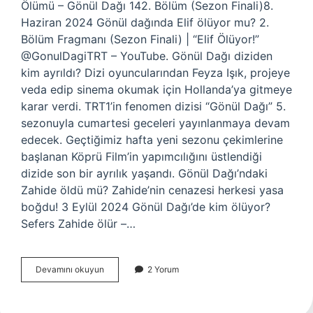
Ölümü – Gönül Dağı 142. Bölüm (Sezon Finali)8.
Haziran 2024 Gönül dağında Elif ölüyor mu? 2.
Bölüm Fragmanı (Sezon Finali) | “Elif Ölüyor!”
@GonulDagiTRT – YouTube. Gönül Dağı diziden
kim ayrıldı? Dizi oyuncularından Feyza Işık, projeye
veda edip sinema okumak için Hollanda’ya gitmeye
karar verdi. TRT1’in fenomen dizisi “Gönül Dağı” 5.
sezonuyla cumartesi geceleri yayınlanmaya devam
edecek. Geçtiğimiz hafta yeni sezonu çekimlerine
başlanan Köprü Film’in yapımcılığını üstlendiği
dizide son bir ayrılık yaşandı. Gönül Dağı’ndaki
Zahide öldü mü? Zahide’nin cenazesi herkesi yasa
boğdu! 3 Eylül 2024 Gönül Dağı’de kim ölüyor?
Sefers Zahide ölür –…
Gönül
Devamını okuyun
2 Yorum
Dağı
Ölen
Kim