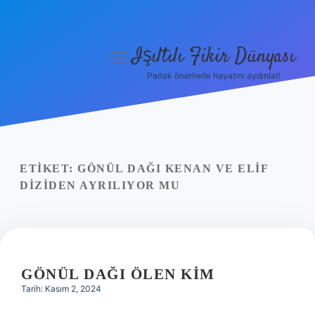
Işıltılı Fikir Dünyası
menüyü
aç
Parlak önerilerle hayatını aydınlat!
Gizlilik Politikası
Hakkımızda
Yasal Uyarı
ETIKET:
GÖNÜL DAĞI KENAN VE ELIF
DIZIDEN AYRILIYOR MU
GÖNÜL DAĞI ÖLEN KIM
Tarih: Kasım 2, 2024