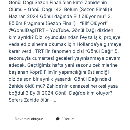
Gönül Dağı Sezon Finali ölen kim? Zahide’nin
Ölümü – Gönül Dağı 142. Bölüm (Sezon Finali)8.
Haziran 2024 Gönül dağında Elif ölüyor mu? 2.
Bölüm Fragmanı (Sezon Finali) | “Elif Ölüyor!”
@GonulDagiTRT – YouTube. Gönül Dağı diziden
kim ayrıldı? Dizi oyuncularından Feyza Işık, projeye
veda edip sinema okumak için Hollanda’ya gitmeye
karar verdi. TRT1’in fenomen dizisi “Gönül Dağı” 5.
sezonuyla cumartesi geceleri yayınlanmaya devam
edecek. Geçtiğimiz hafta yeni sezonu çekimlerine
başlanan Köprü Film’in yapımcılığını üstlendiği
dizide son bir ayrılık yaşandı. Gönül Dağı’ndaki
Zahide öldü mü? Zahide’nin cenazesi herkesi yasa
boğdu! 3 Eylül 2024 Gönül Dağı’de kim ölüyor?
Sefers Zahide ölür –…
Gönül
Devamını okuyun
2 Yorum
Dağı
Ölen