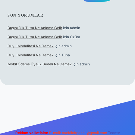
SON YORUMLAR
Başını Dik Tuttu Ne Anlama Gelir
için
admin
Başını Dik Tuttu Ne Anlama Gelir
için
Özüm
Duyu Modalitesi Ne Demek
için
admin
Duyu Modalitesi Ne Demek
için
Tuna
Mobil Ödeme Üyelik Bedeli Ne Demek
için
admin
canlı maç izle
Reklam ve İletişim:
E-mail:
backlinkpaneli@gmail.com
Teams: