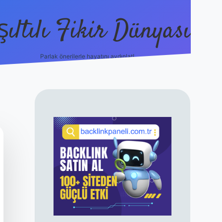
şıltılı Fikir Dünyası
Parlak önerilerle hayatını aydınlat!
ilbet canlı maç 
SIDEBAR