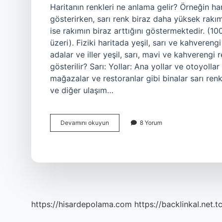
Haritanın renkleri ne anlama gelir? Örneğin ha
gösterirken, sarı renk biraz daha yüksek rakı
ise rakımın biraz arttığını göstermektedir. (
üzeri). Fiziki haritada yeşil, sarı ve kahverengi
adalar ve iller yeşil, sarı, mavi ve kahverengi 
gösterilir? Sarı: Yollar: Ana yollar ve otoyollar 
mağazalar ve restoranlar gibi binalar sarı renkt
ve diğer ulaşım…
Haritalarda
Devamını okuyun
8 Yorum
Kullanılan
Renkler
Ne
Anlama
Gelir
https://hisardepolama.com
https://backlinkal.net.t