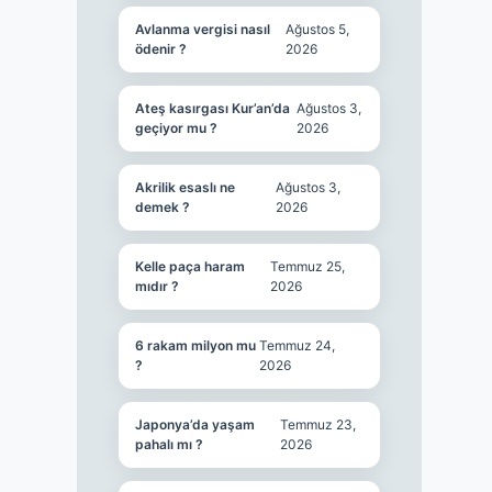
Avlanma vergisi nasıl
Ağustos 5,
ödenir ?
2026
Ateş kasırgası Kur’an’da
Ağustos 3,
geçiyor mu ?
2026
Akrilik esaslı ne
Ağustos 3,
demek ?
2026
Kelle paça haram
Temmuz 25,
mıdır ?
2026
6 rakam milyon mu
Temmuz 24,
?
2026
Japonya’da yaşam
Temmuz 23,
pahalı mı ?
2026