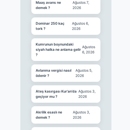
Maaş avans ne
Ağustos 7,
demek ?
2026
Dominar 250 kaç
Ağustos 6,
tork ?
2026
Kumrunun boynundaki
Ağustos
siyah halka ne anlama gelir
6, 2026
?
Avlanma vergisi nasıl
Ağustos 5,
ödenir ?
2026
Ateş kasırgası Kur’an’da
Ağustos 3,
geçiyor mu ?
2026
Akrilik esaslı ne
Ağustos 3,
demek ?
2026