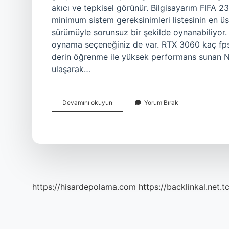
akıcı ve tepkisel görünür. Bilgisayarım FIFA 23
minimum sistem gereksinimleri listesinin en ü
sürümüyle sorunsuz bir şekilde oynanabiliyor. 
oynama seçeneğiniz de var. RTX 3060 kaç fps v
derin öğrenme ile yüksek performans sunan 
ulaşarak…
Fifa
Devamını okuyun
Yorum Bırak
23
Te
Kaç
Fps
Alırım
https://hisardepolama.com
https://backlinkal.net.t