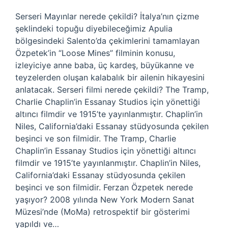
Serseri Mayınlar nerede çekildi? İtalya’nın çizme
şeklindeki topuğu diyebileceğimiz Apulia
bölgesindeki Salento’da çekimlerini tamamlayan
Özpetek’in “Loose Mines” filminin konusu,
izleyiciye anne baba, üç kardeş, büyükanne ve
teyzelerden oluşan kalabalık bir ailenin hikayesini
anlatacak. Serseri filmi nerede çekildi? The Tramp,
Charlie Chaplin’in Essanay Studios için yönettiği
altıncı filmdir ve 1915’te yayınlanmıştır. Chaplin’in
Niles, California’daki Essanay stüdyosunda çekilen
beşinci ve son filmidir. The Tramp, Charlie
Chaplin’in Essanay Studios için yönettiği altıncı
filmdir ve 1915’te yayınlanmıştır. Chaplin’in Niles,
California’daki Essanay stüdyosunda çekilen
beşinci ve son filmidir. Ferzan Özpetek nerede
yaşıyor? 2008 yılında New York Modern Sanat
Müzesi’nde (MoMa) retrospektif bir gösterimi
yapıldı ve…