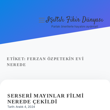
Işıltılı Fikir Dünyası
menüyü
aç
Parlak önerilerle hayatını aydınlat!
Gizlilik Politikası
Hakkımızda
Yasal Uyarı
ETIKET:
FERZAN ÖZPETEKIN EVI
NEREDE
SERSERI MAYINLAR FILMI
NEREDE ÇEKILDI
Tarih: Aralık 4, 2024