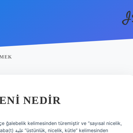
I
EMEK
ENI NEDIR
e ğalebelik kelimesinden türemiştir ve “sayısal nicelik,
 kelimesinden