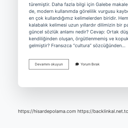
türemiştir. Daha fazla bilgi için Galebe makal
de, modern kullanımda görelilik vurgusu kaybo
en çok kullandığımız kelimelerden biridir. H
kalabalık kelimesi uzun yıllardır dilimizin bir 
güncel sözlük anlamı nedir? Cevap: Ortak düş
kendiliğinden oluşan, örgütlenmemiş ve kopuk 
gelmiştir? Fransızca “cultura” sözcüğünden…
Kalabalık
Devamını okuyun
Yorum Bırak
Kökeni
Nedir
https://hisardepolama.com
https://backlinkal.net.t