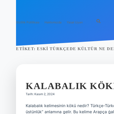
Gizlilik Politikası
Hakkımızda
Yasal Uyarı
ETIKET:
ESKI TÜRKÇEDE KÜLTÜR NE D
KALABALIK KÖK
Tarih: Kasım 2, 2024
Kalabalık kelimesinin kökü nedir? Türkçe-Türkç
üstünlük” anlamına gelir. Bu kelime Arapça ġalaba(t) غلبة “üstünlük, nicelik, kütle”