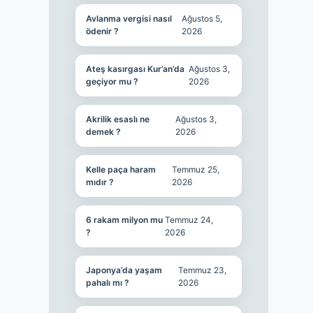
Avlanma vergisi nasıl
Ağustos 5,
ödenir ?
2026
Ateş kasırgası Kur’an’da
Ağustos 3,
geçiyor mu ?
2026
Akrilik esaslı ne
Ağustos 3,
demek ?
2026
Kelle paça haram
Temmuz 25,
mıdır ?
2026
6 rakam milyon mu
Temmuz 24,
?
2026
Japonya’da yaşam
Temmuz 23,
pahalı mı ?
2026