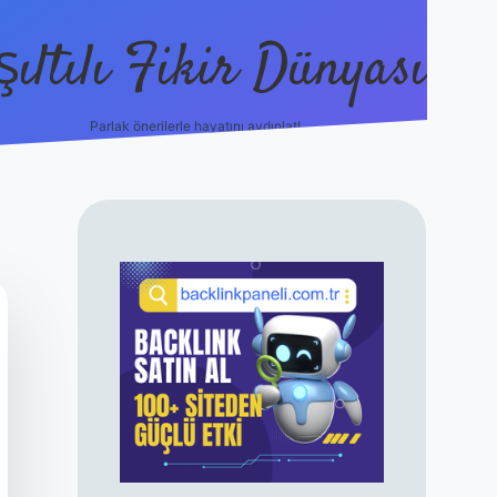
şıltılı Fikir Dünyası
Parlak önerilerle hayatını aydınlat!
ilbet canlı maç 
SIDEBAR