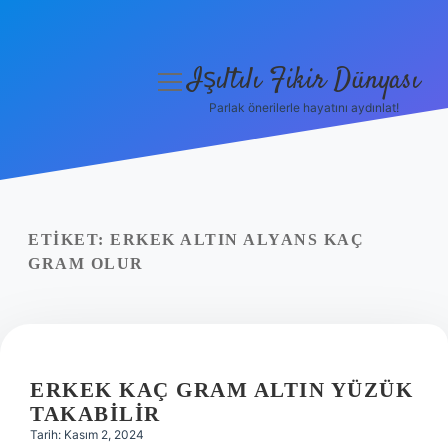
Işıltılı Fikir Dünyası
menüyü
aç
Parlak önerilerle hayatını aydınlat!
Gizlilik Politikası
Hakkımızda
Yasal Uyarı
ETIKET:
ERKEK ALTIN ALYANS KAÇ
GRAM OLUR
ERKEK KAÇ GRAM ALTIN YÜZÜK
TAKABILIR
Tarih: Kasım 2, 2024