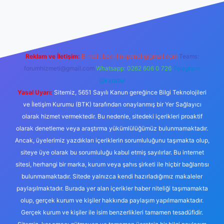
canlı maç izle
Reklam ve İletişim:
E-mail:
backlinkpaneli@gmail.com
Teams:
forumhizmeti@gmail.com
Whatsapp: 0262 606 0 726
Telegram:
@karabul
Yasal Uyarı:
Sitemiz, 5651 Sayılı Kanun gereğince Bilgi Teknolojileri
ve İletişim Kurumu (BTK) tarafından onaylanmış bir Yer Sağlayıcı
olarak hizmet vermektedir. Bu nedenle, sitedeki içerikleri proaktif
olarak denetleme veya araştırma yükümlülüğümüz bulunmamaktadır.
Ancak, üyelerimiz yazdıkları içeriklerin sorumluluğunu taşımakta olup,
siteye üye olarak bu sorumluluğu kabul etmiş sayılırlar. Bu internet
sitesi, herhangi bir marka, kurum veya şahıs şirketi ile hiçbir bağlantısı
bulunmamaktadır. Sitede yalnızca kendi hazırladığımız makaleler
paylaşılmaktadır. Burada yer alan içerikler haber niteliği taşımamakta
olup, gerçek kurum ve kişiler hakkında paylaşım yapılmamaktadır.
Gerçek kurum ve kişiler ile isim benzerlikleri tamamen tesadüfidir.