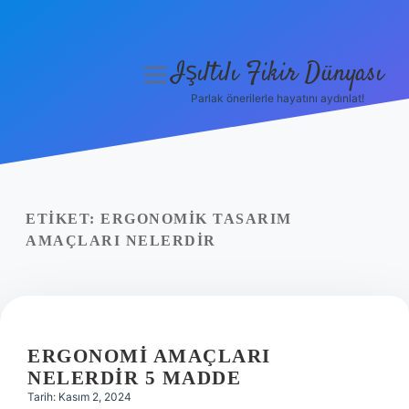
Işıltılı Fikir Dünyası
menüyü
aç
Parlak önerilerle hayatını aydınlat!
Gizlilik Politikası
Hakkımızda
Yasal Uyarı
ETIKET:
ERGONOMIK TASARIM
AMAÇLARI NELERDIR
ERGONOMI AMAÇLARI
NELERDIR 5 MADDE
Tarih: Kasım 2, 2024