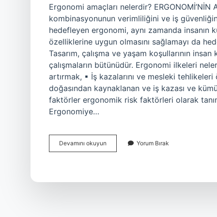
Ergonomi amaçları nelerdir? ERGONOMİ’NİN A
kombinasyonunun verimliliğini ve iş güvenliği
hedefleyen ergonomi, aynı zamanda insanın kul
özelliklerine uygun olmasını sağlamayı da hed
Tasarım, çalışma ve yaşam koşullarının insan 
çalışmaların bütünüdür. Ergonomi ilkeleri nel
artırmak, ▪ İş kazalarını ve mesleki tehlikeleri 
doğasından kaynaklanan ve iş kazası ve kümülat
faktörler ergonomik risk faktörleri olarak tan
Ergonomiye…
Ergonomi
Devamını okuyun
Yorum Bırak
Amaçları
Nelerdir
5
Madde