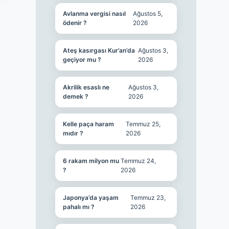
Avlanma vergisi nasıl
Ağustos 5,
ödenir ?
2026
Ateş kasırgası Kur’an’da
Ağustos 3,
geçiyor mu ?
2026
Akrilik esaslı ne
Ağustos 3,
demek ?
2026
Kelle paça haram
Temmuz 25,
mıdır ?
2026
6 rakam milyon mu
Temmuz 24,
?
2026
Japonya’da yaşam
Temmuz 23,
pahalı mı ?
2026