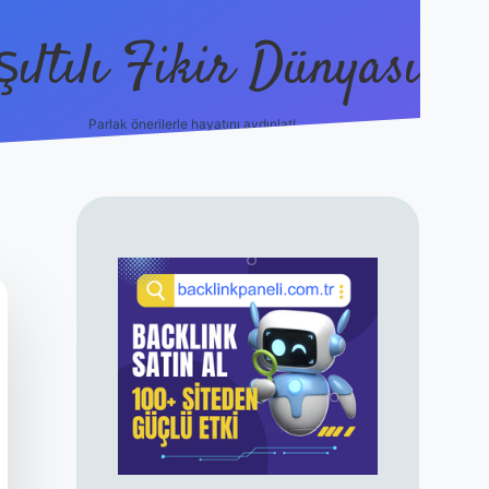
şıltılı Fikir Dünyası
Parlak önerilerle hayatını aydınlat!
ilbet canlı maç
SIDEBAR