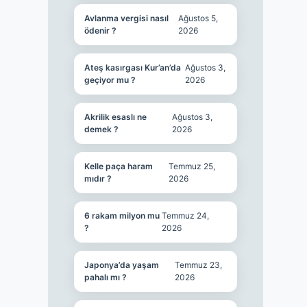
Avlanma vergisi nasıl
Ağustos 5,
ödenir ?
2026
Ateş kasırgası Kur’an’da
Ağustos 3,
geçiyor mu ?
2026
Akrilik esaslı ne
Ağustos 3,
demek ?
2026
Kelle paça haram
Temmuz 25,
mıdır ?
2026
6 rakam milyon mu
Temmuz 24,
?
2026
Japonya’da yaşam
Temmuz 23,
pahalı mı ?
2026