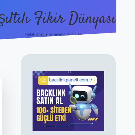
şıltılı Fikir Dünyası
Parlak önerilerle hayatını aydınlat!
ilbet canlı maç 
SIDEBAR