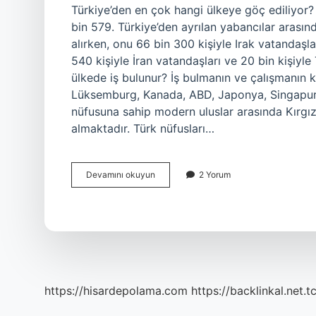
Türkiye’den en çok hangi ülkeye göç ediliyor?
bin 579. Türkiye’den ayrılan yabancılar arasınd
alırken, onu 66 bin 300 kişiyle Irak vatandaşla
540 kişiyle İran vatandaşları ve 20 bin kişiyl
ülkede iş bulunur? İş bulmanın ve çalışmanın 
Lüksemburg, Kanada, ABD, Japonya, Singapur.
nüfusuna sahip modern uluslar arasında Kırgı
almaktadır. Türk nüfusları…
Türkiyeden
Devamını okuyun
2 Yorum
Hangi
Ülkeye
Göç
Edilir
https://hisardepolama.com
https://backlinkal.net.t