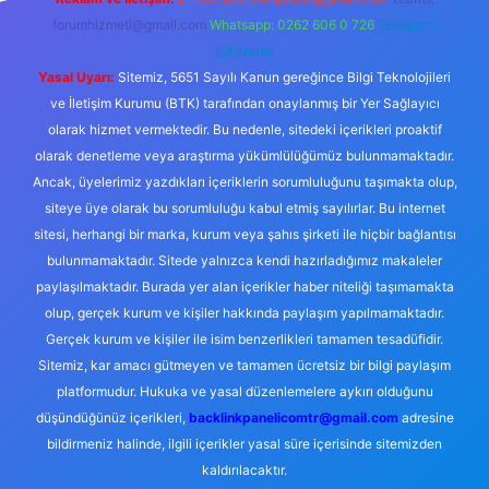
forumhizmeti@gmail.com
Whatsapp: 0262 606 0 726
Telegram:
@karabul
Yasal Uyarı:
Sitemiz, 5651 Sayılı Kanun gereğince Bilgi Teknolojileri
ve İletişim Kurumu (BTK) tarafından onaylanmış bir Yer Sağlayıcı
olarak hizmet vermektedir. Bu nedenle, sitedeki içerikleri proaktif
olarak denetleme veya araştırma yükümlülüğümüz bulunmamaktadır.
Ancak, üyelerimiz yazdıkları içeriklerin sorumluluğunu taşımakta olup,
siteye üye olarak bu sorumluluğu kabul etmiş sayılırlar. Bu internet
sitesi, herhangi bir marka, kurum veya şahıs şirketi ile hiçbir bağlantısı
bulunmamaktadır. Sitede yalnızca kendi hazırladığımız makaleler
paylaşılmaktadır. Burada yer alan içerikler haber niteliği taşımamakta
olup, gerçek kurum ve kişiler hakkında paylaşım yapılmamaktadır.
Gerçek kurum ve kişiler ile isim benzerlikleri tamamen tesadüfidir.
Sitemiz, kar amacı gütmeyen ve tamamen ücretsiz bir bilgi paylaşım
platformudur. Hukuka ve yasal düzenlemelere aykırı olduğunu
düşündüğünüz içerikleri,
backlinkpanelicomtr@gmail.com
adresine
bildirmeniz halinde, ilgili içerikler yasal süre içerisinde sitemizden
kaldırılacaktır.