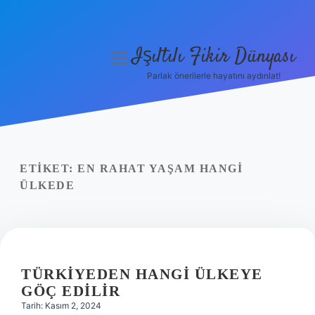
Işıltılı Fikir Dünyası
menüyü
aç
Parlak önerilerle hayatını aydınlat!
Gizlilik Politikası
Hakkımızda
Yasal Uyarı
ETIKET:
EN RAHAT YAŞAM HANGI
ÜLKEDE
TÜRKIYEDEN HANGI ÜLKEYE
GÖÇ EDILIR
Tarih: Kasım 2, 2024