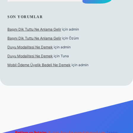
SON YORUMLAR
Başını Dik Tuttu Ne Anlama Gelir
için
admin
Başını Dik Tuttu Ne Anlama Gelir
için
Özüm
Duyu Modalitesi Ne Demek
için
admin
Duyu Modalitesi Ne Demek
için
Tuna
Mobil Ödeme Üyelik Bedeli Ne Demek
için
admin
canlı maç izle
Reklam ve İletişim:
E-mail:
backlinkpaneli@gmail.com
Teams: