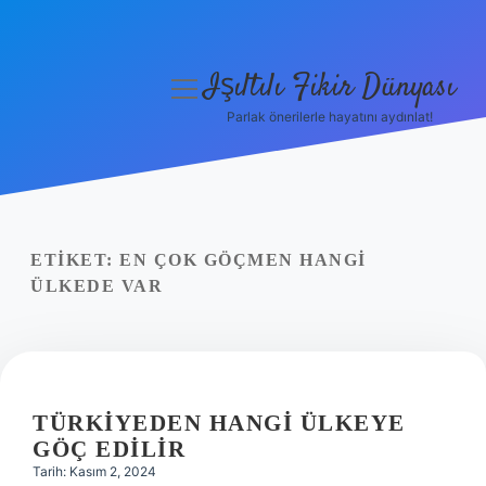
Işıltılı Fikir Dünyası
menüyü
aç
Parlak önerilerle hayatını aydınlat!
Gizlilik Politikası
Hakkımızda
Yasal Uyarı
ETIKET:
EN ÇOK GÖÇMEN HANGI
ÜLKEDE VAR
TÜRKIYEDEN HANGI ÜLKEYE
GÖÇ EDILIR
Tarih: Kasım 2, 2024