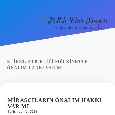
Işıltılı Fikir Dünyası
menüyü
aç
Parlak önerilerle hayatını aydınlat!
Gizlilik Politikası
Hakkımızda
Yasal Uyarı
ETIKET:
ELBIRLIĞI MÜLKIYETTE
ÖNALIM HAKKI VAR MI
MIRASÇILARIN ÖNALIM HAKKI
VAR MI
Tarih: Kasım 3, 2024