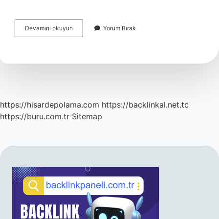
Mirasçıların
Devamını okuyun
Yorum Bırak
Önalım
Hakkı
Var
Mı
https://hisardepolama.com
https://backlinkal.net.tc
https://buru.com.tr
Sitemap
SIDEBAR