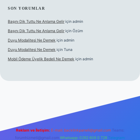
SON YORUMLAR
Başını Dik Tuttu Ne Anlama Gelir
için
admin
Başını Dik Tuttu Ne Anlama Gelir
için
Özüm
Duyu Modalitesi Ne Demek
için
admin
Duyu Modalitesi Ne Demek
için
Tuna
Mobil Ödeme Üyelik Bedeli Ne Demek
için
admin
canlı maç izle
Reklam ve İletişim:
E-mail:
backlinkpaneli@gmail.com
Teams:
forumhizmeti@gmail.com
Whatsapp: 0262 606 0 726
Telegram: