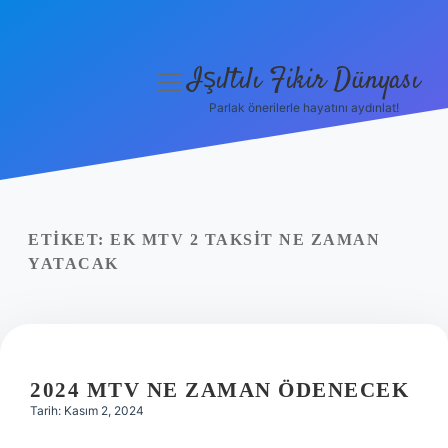
Işıltılı Fikir Dünyası
menüyü
aç
Parlak önerilerle hayatını aydınlat!
Gizlilik Politikası
Hakkımızda
Yasal Uyarı
ETIKET:
EK MTV 2 TAKSIT NE ZAMAN
YATACAK
2024 MTV NE ZAMAN ÖDENECEK
Tarih: Kasım 2, 2024