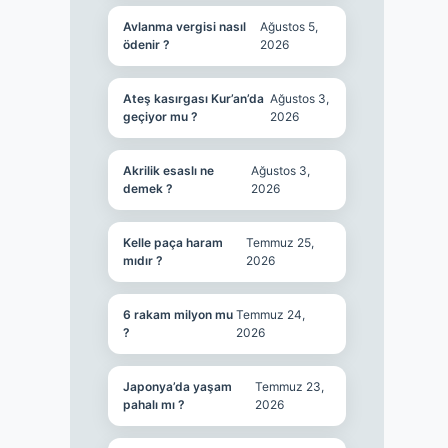
Avlanma vergisi nasıl
Ağustos 5,
ödenir ?
2026
Ateş kasırgası Kur’an’da
Ağustos 3,
geçiyor mu ?
2026
Akrilik esaslı ne
Ağustos 3,
demek ?
2026
Kelle paça haram
Temmuz 25,
mıdır ?
2026
6 rakam milyon mu
Temmuz 24,
?
2026
Japonya’da yaşam
Temmuz 23,
pahalı mı ?
2026