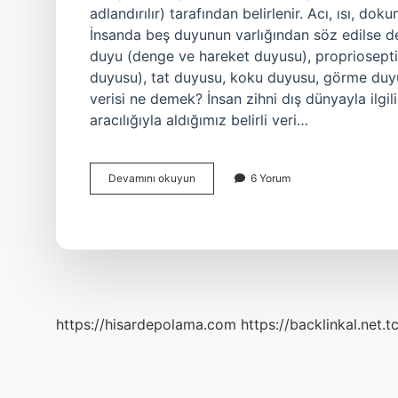
adlandırılır) tarafından belirlenir. Acı, ısı, do
İnsanda beş duyunun varlığından söz edilse de 
duyu (denge ve hareket duyusu), propriosepti
duyusu), tat duyusu, koku duyusu, görme duyus
verisi ne demek? İnsan zihni dış dünyayla ilgil
aracılığıyla aldığımız belirli veri…
Duyu
Devamını okuyun
6 Yorum
Modalitesi
Ne
Demek
https://hisardepolama.com
https://backlinkal.net.t