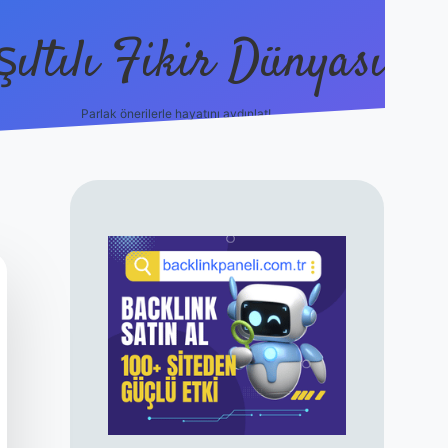
şıltılı Fikir Dünyası
Parlak önerilerle hayatını aydınlat!
ilbet canlı maç 
SIDEBAR