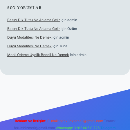
SON YORUMLAR
Başını Dik Tuttu Ne Anlama Gelir
için
admin
Başını Dik Tuttu Ne Anlama Gelir
için
Özüm
Duyu Modalitesi Ne Demek
için
admin
Duyu Modalitesi Ne Demek
için
Tuna
Mobil Ödeme Üyelik Bedeli Ne Demek
için
admin
canlı maç izle
Reklam ve İletişim:
E-mail:
backlinkpaneli@gmail.com
Teams:
forumhizmeti@gmail.com
Whatsapp: 0262 606 0 726
Telegram: