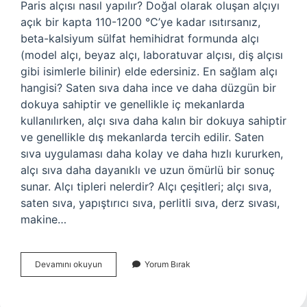
Paris alçısı nasıl yapılır? Doğal olarak oluşan alçıyı
açık bir kapta 110-1200 °C’ye kadar ısıtırsanız,
beta-kalsiyum sülfat hemihidrat formunda alçı
(model alçı, beyaz alçı, laboratuvar alçısı, diş alçısı
gibi isimlerle bilinir) elde edersiniz. En sağlam alçı
hangisi? Saten sıva daha ince ve daha düzgün bir
dokuya sahiptir ve genellikle iç mekanlarda
kullanılırken, alçı sıva daha kalın bir dokuya sahiptir
ve genellikle dış mekanlarda tercih edilir. Saten
sıva uygulaması daha kolay ve daha hızlı kururken,
alçı sıva daha dayanıklı ve uzun ömürlü bir sonuç
sunar. Alçı tipleri nelerdir? Alçı çeşitleri; alçı sıva,
saten sıva, yapıştırıcı sıva, perlitli sıva, derz sıvası,
makine…
Paris
Devamını okuyun
Yorum Bırak
Alçı
Ne
Demek