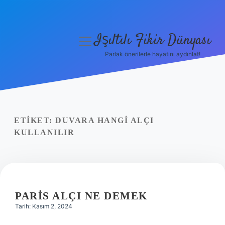
Işıltılı Fikir Dünyası
menüyü
aç
Parlak önerilerle hayatını aydınlat!
Gizlilik Politikası
Hakkımızda
Yasal Uyarı
ETIKET:
DUVARA HANGI ALÇI
KULLANILIR
PARIS ALÇI NE DEMEK
Tarih: Kasım 2, 2024