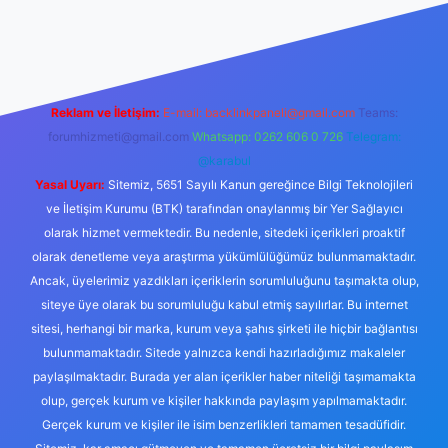
canlı maç izle
Reklam ve İletişim:
E-mail:
backlinkpaneli@gmail.com
Teams:
forumhizmeti@gmail.com
Whatsapp: 0262 606 0 726
Telegram:
@karabul
Yasal Uyarı:
Sitemiz, 5651 Sayılı Kanun gereğince Bilgi Teknolojileri
ve İletişim Kurumu (BTK) tarafından onaylanmış bir Yer Sağlayıcı
olarak hizmet vermektedir. Bu nedenle, sitedeki içerikleri proaktif
olarak denetleme veya araştırma yükümlülüğümüz bulunmamaktadır.
Ancak, üyelerimiz yazdıkları içeriklerin sorumluluğunu taşımakta olup,
siteye üye olarak bu sorumluluğu kabul etmiş sayılırlar. Bu internet
sitesi, herhangi bir marka, kurum veya şahıs şirketi ile hiçbir bağlantısı
bulunmamaktadır. Sitede yalnızca kendi hazırladığımız makaleler
paylaşılmaktadır. Burada yer alan içerikler haber niteliği taşımamakta
olup, gerçek kurum ve kişiler hakkında paylaşım yapılmamaktadır.
Gerçek kurum ve kişiler ile isim benzerlikleri tamamen tesadüfidir.