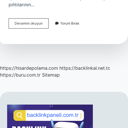
pıhtılarının…
Bilgisayarlı
Devamını okuyun
Yorum Bırak
Tomografi
Hangi
Durumlarda
Çekilir
https://hisardepolama.com
https://backlinkal.net.tc
https://buru.com.tr
Sitemap
SIDEBAR