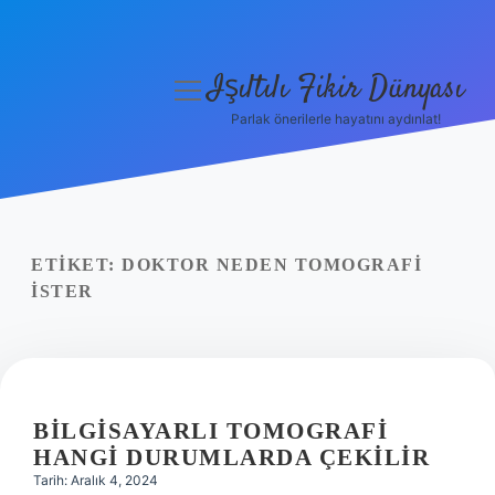
Işıltılı Fikir Dünyası
menüyü
aç
Parlak önerilerle hayatını aydınlat!
Gizlilik Politikası
Hakkımızda
Yasal Uyarı
ETIKET:
DOKTOR NEDEN TOMOGRAFI
ISTER
BILGISAYARLI TOMOGRAFI
HANGI DURUMLARDA ÇEKILIR
Tarih: Aralık 4, 2024