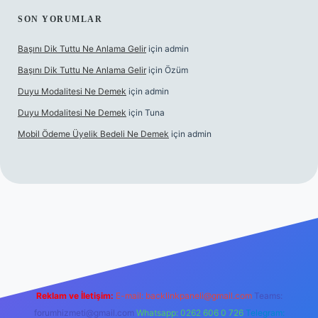
SON YORUMLAR
Başını Dik Tuttu Ne Anlama Gelir
için
admin
Başını Dik Tuttu Ne Anlama Gelir
için
Özüm
Duyu Modalitesi Ne Demek
için
admin
Duyu Modalitesi Ne Demek
için
Tuna
Mobil Ödeme Üyelik Bedeli Ne Demek
için
admin
anlı maç izle
Reklam ve İletişim:
E-mail:
backlinkpaneli@gmail.com
Teams:
forumhizmeti@gmail.com
Whatsapp: 0262 606 0 726
Telegram: