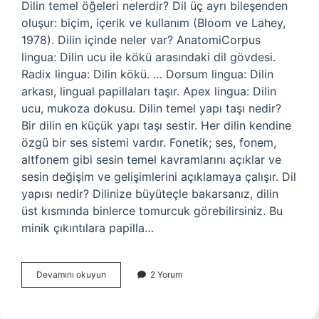
Dilin temel öğeleri nelerdir? Dil üç ayrı bileşenden
oluşur: biçim, içerik ve kullanım (Bloom ve Lahey,
1978). Dilin içinde neler var? AnatomiCorpus
lingua: Dilin ucu ile kökü arasındaki dil gövdesi.
Radix lingua: Dilin kökü. … Dorsum lingua: Dilin
arkası, lingual papillaları taşır. Apex lingua: Dilin
ucu, mukoza dokusu. Dilin temel yapı taşı nedir?
Bir dilin en küçük yapı taşı sestir. Her dilin kendine
özgü bir ses sistemi vardır. Fonetik; ses, fonem,
altfonem gibi sesin temel kavramlarını açıklar ve
sesin değişim ve gelişimlerini açıklamaya çalışır. Dil
yapısı nedir? Dilinize büyüteçle bakarsanız, dilin
üst kısmında binlerce tomurcuk görebilirsiniz. Bu
minik çıkıntılara papilla…
Dilin
Devamını okuyun
2 Yorum
Temelinde
Ne
Vardır