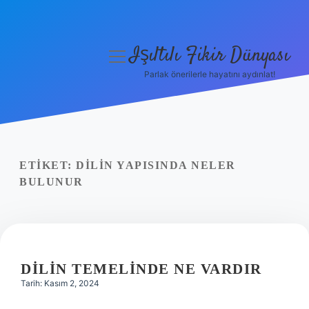
Işıltılı Fikir Dünyası
menüyü
aç
Parlak önerilerle hayatını aydınlat!
Gizlilik Politikası
Hakkımızda
Yasal Uyarı
ETIKET:
DILIN YAPISINDA NELER
BULUNUR
DILIN TEMELINDE NE VARDIR
Tarih: Kasım 2, 2024