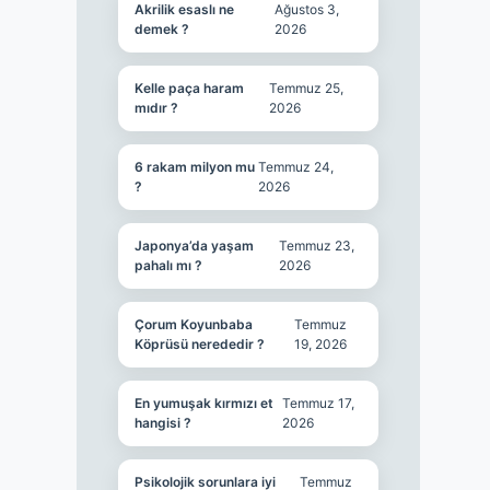
Akrilik esaslı ne
Ağustos 3,
demek ?
2026
Kelle paça haram
Temmuz 25,
mıdır ?
2026
6 rakam milyon mu
Temmuz 24,
?
2026
Japonya’da yaşam
Temmuz 23,
pahalı mı ?
2026
Çorum Koyunbaba
Temmuz
Köprüsü nerededir ?
19, 2026
En yumuşak kırmızı et
Temmuz 17,
hangisi ?
2026
Psikolojik sorunlara iyi
Temmuz