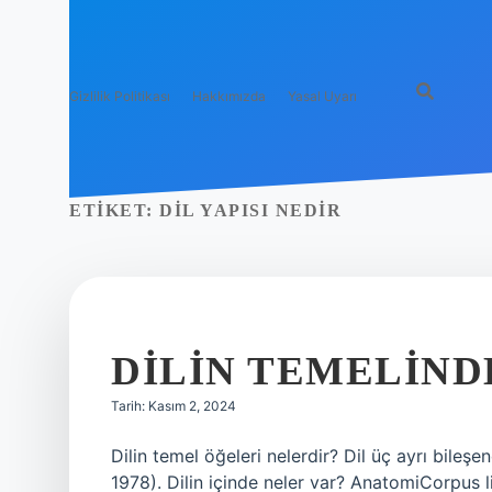
Gizlilik Politikası
Hakkımızda
Yasal Uyarı
ETIKET:
DIL YAPISI NEDIR
DILIN TEMELIND
Tarih: Kasım 2, 2024
Dilin temel öğeleri nelerdir? Dil üç ayrı bileş
1978). Dilin içinde neler var? AnatomiCorpus li