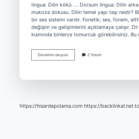
lingua: Dilin kökü. … Dorsum lingua: Dilin arkası
mukoza dokusu. Dilin temel yapı taşı nedir? Bir
bir ses sistemi vardır. Fonetik; ses, fonem, al
değişim ve gelişimlerini açıklamaya çalışır. Dil
kısmında binlerce tomurcuk görebilirsiniz. Bu m
Dilin
Devamını okuyun
2 Yorum
Temelinde
Ne
Vardır
https://hisardepolama.com
https://backlinkal.net.t