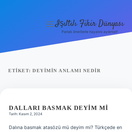
Işıltılı Fikir Dünyası
menüyü
aç
Parlak önerilerle hayatını aydınlat!
Gizlilik Politikası
Hakkımızda
Yasal Uyarı
ETIKET:
DEYIMIN ANLAMI NEDIR
DALLARI BASMAK DEYIM MI
Tarih: Kasım 2, 2024
Dalına basmak atasözü mü deyim mi? Türkçede en