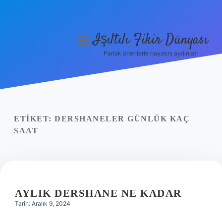
Işıltılı Fikir Dünyası
menüyü
aç
Parlak önerilerle hayatını aydınlat!
Gizlilik Politikası
Hakkımızda
Yasal Uyarı
ETIKET:
DERSHANELER GÜNLÜK KAÇ
SAAT
AYLIK DERSHANE NE KADAR
Tarih: Aralık 9, 2024