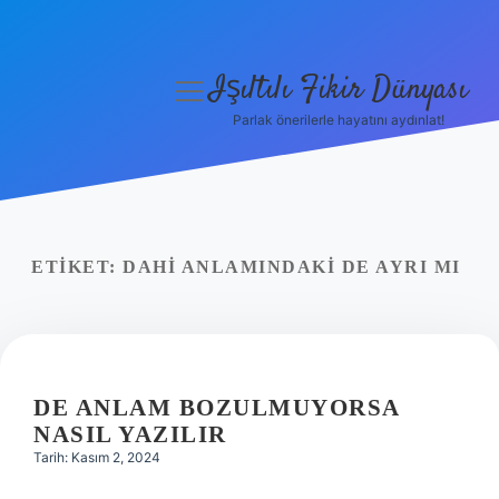
Işıltılı Fikir Dünyası
menüyü
aç
Parlak önerilerle hayatını aydınlat!
Gizlilik Politikası
Hakkımızda
Yasal Uyarı
ETIKET:
DAHI ANLAMINDAKI DE AYRI MI
DE ANLAM BOZULMUYORSA
NASIL YAZILIR
Tarih: Kasım 2, 2024