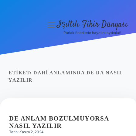
Işıltılı Fikir Dünyası
menüyü
aç
Parlak önerilerle hayatını aydınlat!
Gizlilik Politikası
Hakkımızda
Yasal Uyarı
ETIKET:
DAHI ANLAMINDA DE DA NASIL
YAZILIR
DE ANLAM BOZULMUYORSA
NASIL YAZILIR
Tarih: Kasım 2, 2024