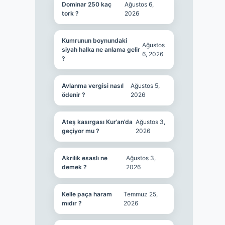
Dominar 250 kaç
Ağustos 6,
tork ?
2026
Kumrunun boynundaki
Ağustos
siyah halka ne anlama gelir
6, 2026
?
Avlanma vergisi nasıl
Ağustos 5,
ödenir ?
2026
Ateş kasırgası Kur’an’da
Ağustos 3,
geçiyor mu ?
2026
Akrilik esaslı ne
Ağustos 3,
demek ?
2026
Kelle paça haram
Temmuz 25,
mıdır ?
2026