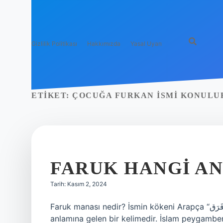
Gizlilik Politikası
Hakkımızda
Yasal Uyarı
ETIKET:
ÇOCUĞA FURKAN ISMI KONULU
FARUK HANGI A
Tarih: Kasım 2, 2024
Faruk manası nedir? İsmin kökeni Arapça “فَرَق” (faraka) kökünden gelir, “ayırmak” veya “ayırt etmek”
anlamına gelen bir kelimedir. İslam peygamber