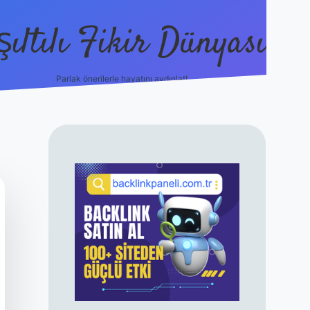
şıltılı Fikir Dünyası
Parlak önerilerle hayatını aydınlat!
ilbet canlı maç i
SIDEBAR