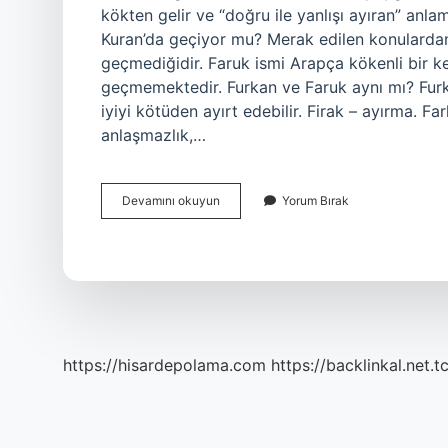
kökten gelir ve “doğru ile yanlışı ayıran” anla
Kuran’da geçiyor mu? Merak edilen konulardan 
geçmediğidir. Faruk ismi Arapça kökenli bir k
geçmemektedir. Furkan ve Faruk aynı mı? Furkan
iyiyi kötüden ayırt edebilir. Firak – ayırma. Far
anlaşmazlık,…
Faruk
Devamını okuyun
Yorum Bırak
Hangi
Anlama
Gelir
https://hisardepolama.com
https://backlinkal.net.t