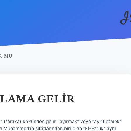
I
R MU
NLAMA GELIR
i Muhammed’in sıfatlarından biri olan “El-Faruk” aynı