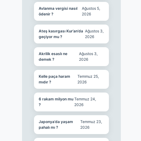
Avlanma vergisi nasıl
Ağustos 5,
ödenir ?
2026
Ateş kasırgası Kur’an’da
Ağustos 3,
geçiyor mu ?
2026
Akrilik esaslı ne
Ağustos 3,
demek ?
2026
Kelle paça haram
Temmuz 25,
mıdır ?
2026
6 rakam milyon mu
Temmuz 24,
?
2026
Japonya’da yaşam
Temmuz 23,
pahalı mı ?
2026