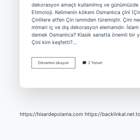
dekorasyon amaçlı kullanılmış ve günümüzde de
Etimoloji. Kelimenin kökeni Osmanlıca çînî (Çin
Çinlilere atfen Çin isminden türemiştir. Çini n
mimari iç ve dış dekorasyon elemanıdır. İslam s
demek Osmanlıca? Klasik sanatta önemli bir yer
Çini kim keşfetti?…
Çinir
Devamını okuyun
2 Yorum
Ne
Demek
https://hisardepolama.com
https://backlinkal.net.t