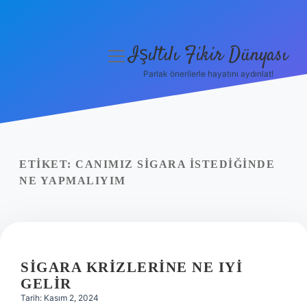
Işıltılı Fikir Dünyası
menüyü
aç
Parlak önerilerle hayatını aydınlat!
Gizlilik Politikası
Hakkımızda
Yasal Uyarı
ETIKET:
CANIMIZ SIGARA ISTEDIĞINDE
NE YAPMALIYIM
SIGARA KRIZLERINE NE IYI
GELIR
Tarih: Kasım 2, 2024