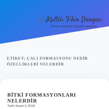
Işıltılı Fikir Dünyası
menüyü
aç
Parlak önerilerle hayatını aydınlat!
Gizlilik Politikası
Hakkımızda
Yasal Uyarı
ETIKET:
ÇALI FORMASYONU NEDIR
ÖZELLIKLERI NELERDIR
BITKI FORMASYONLARI
NELERDIR
Tarih: Kasım 2, 2024