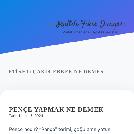
Işıltılı Fikir Dünyası
menüyü
aç
Parlak önerilerle hayatını aydınlat!
Gizlilik Politikası
Hakkımızda
Yasal Uyarı
ETIKET:
ÇAKIR ERKEK NE DEMEK
PENÇE YAPMAK NE DEMEK
Tarih: Kasım 3, 2024
Pençe nedir? “Pençe” terimi, çoğu amniyotun