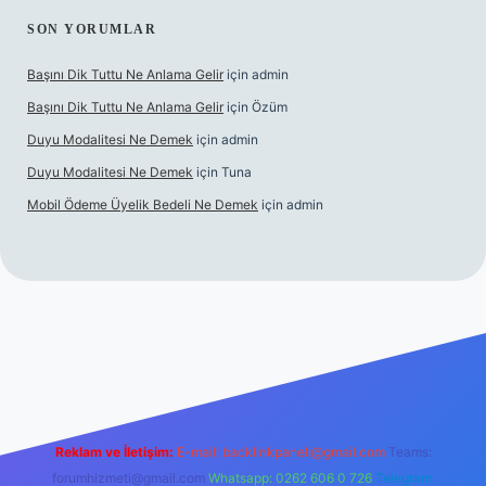
SON YORUMLAR
Başını Dik Tuttu Ne Anlama Gelir
için
admin
Başını Dik Tuttu Ne Anlama Gelir
için
Özüm
Duyu Modalitesi Ne Demek
için
admin
Duyu Modalitesi Ne Demek
için
Tuna
Mobil Ödeme Üyelik Bedeli Ne Demek
için
admin
canlı maç izle
Reklam ve İletişim:
E-mail:
backlinkpaneli@gmail.com
Teams:
forumhizmeti@gmail.com
Whatsapp: 0262 606 0 726
Telegram: