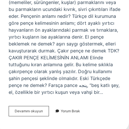
(memeliler, sürüngenler, kuşlar) parmaklarını veya
bu parmakların ucundaki kıvrık, sivri çıkıntıları ifade
eder. Pençenin anlamı nedir? Türkçe dil kurumuna
göre pençe kelimesinin anlamı; dört ayaklı yırtıcı
hayvanların ön ayaklarındaki parmak ve tırnaklara,
yırtıcı kuşların ise ayaklarına denir. El pençe
beklemek ne demek? aşırı saygı göstermek, elleri
kavuşturarak durmak. Çakır pençe ne demek TDK?
ÇAKIR PENÇE KELİMESİNİN ANLAMI Elinde
tuttuğunu kıran anlamına gelir. Bu kelime sıklıkla
çakırpençe olarak yanlış yazılır. Doğru kullanımı
şahin pençesi şeklinde olmalıdır. Eski Türkçede
pençe ne demek? Farsça pance پنجه, “beş katlı şey,
el, özellikle bir yırtıcı kuşun veya vahşi bir…
Pençe
Devamını okuyun
Yorum Bırak
Yapmak
Ne
Demek