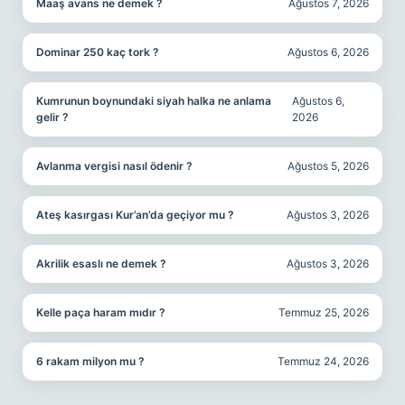
Maaş avans ne demek ?
Ağustos 7, 2026
Dominar 250 kaç tork ?
Ağustos 6, 2026
Kumrunun boynundaki siyah halka ne anlama
Ağustos 6,
gelir ?
2026
Avlanma vergisi nasıl ödenir ?
Ağustos 5, 2026
Ateş kasırgası Kur’an’da geçiyor mu ?
Ağustos 3, 2026
Akrilik esaslı ne demek ?
Ağustos 3, 2026
Kelle paça haram mıdır ?
Temmuz 25, 2026
6 rakam milyon mu ?
Temmuz 24, 2026