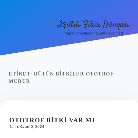
Işıltılı Fikir Dünyası
menüyü
aç
Parlak önerilerle hayatını aydınlat!
Gizlilik Politikası
Hakkımızda
Yasal Uyarı
ETIKET:
BÜTÜN BITKILER OTOTROF
MUDUR
OTOTROF BITKI VAR MI
Tarih: Kasım 2, 2024