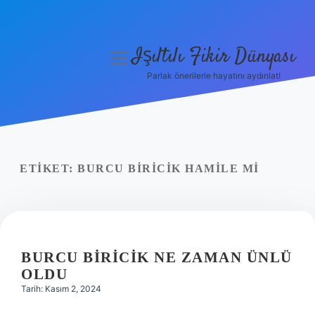
Işıltılı Fikir Dünyası
menüyü
aç
Parlak önerilerle hayatını aydınlat!
Gizlilik Politikası
Hakkımızda
Yasal Uyarı
ETIKET:
BURCU BIRICIK HAMILE MI
BURCU BIRICIK NE ZAMAN ÜNLÜ
OLDU
Tarih: Kasım 2, 2024