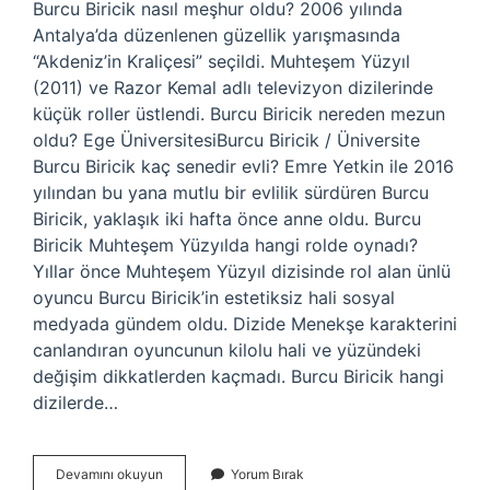
Burcu Biricik nasıl meşhur oldu? 2006 yılında
Antalya’da düzenlenen güzellik yarışmasında
“Akdeniz’in Kraliçesi” seçildi. Muhteşem Yüzyıl
(2011) ve Razor Kemal adlı televizyon dizilerinde
küçük roller üstlendi. Burcu Biricik nereden mezun
oldu? Ege ÜniversitesiBurcu Biricik / Üniversite
Burcu Biricik kaç senedir evli? Emre Yetkin ile 2016
yılından bu yana mutlu bir evlilik sürdüren Burcu
Biricik, yaklaşık iki hafta önce anne oldu. Burcu
Biricik Muhteşem Yüzyılda hangi rolde oynadı?
Yıllar önce Muhteşem Yüzyıl dizisinde rol alan ünlü
oyuncu Burcu Biricik’in estetiksiz hali sosyal
medyada gündem oldu. Dizide Menekşe karakterini
canlandıran oyuncunun kilolu hali ve yüzündeki
değişim dikkatlerden kaçmadı. Burcu Biricik hangi
dizilerde…
Burcu
Devamını okuyun
Yorum Bırak