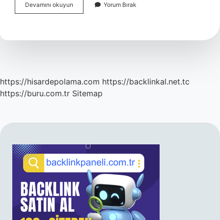
Pınar
Devamını okuyun
Yorum Bırak
Kür
Asılacak
Kadın
Gerçek
Mi
https://hisardepolama.com
https://backlinkal.net.tc
https://buru.com.tr
Sitemap
SIDEBAR