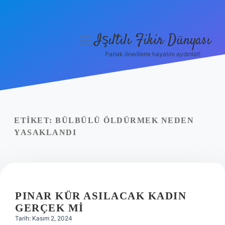
Işıltılı Fikir Dünyası
menüyü
aç
Parlak önerilerle hayatını aydınlat!
Gizlilik Politikası
Hakkımızda
Yasal Uyarı
ETIKET:
BÜLBÜLÜ ÖLDÜRMEK NEDEN
YASAKLANDI
PINAR KÜR ASILACAK KADIN
GERÇEK MI
Tarih: Kasım 2, 2024