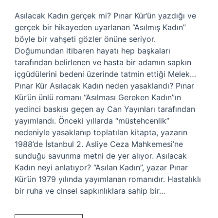
Asılacak Kadın gerçek mi? Pınar Kür’ün yazdığı ve
gerçek bir hikayeden uyarlanan “Asılmış Kadın”
böyle bir vahşeti gözler önüne seriyor.
Doğumundan itibaren hayatı hep başkaları
tarafından belirlenen ve hasta bir adamın sapkın
içgüdülerini bedeni üzerinde tatmin ettiği Melek…
Pınar Kür Asılacak Kadın neden yasaklandı? Pınar
Kür’ün ünlü romanı “Asılması Gereken Kadın”ın
yedinci baskısı geçen ay Can Yayınları tarafından
yayımlandı. Önceki yıllarda “müstehcenlik”
nedeniyle yasaklanıp toplatılan kitapta, yazarın
1988’de İstanbul 2. Asliye Ceza Mahkemesi’ne
sunduğu savunma metni de yer alıyor. Asılacak
Kadın neyi anlatıyor? “Asılan Kadın”, yazar Pınar
Kür’ün 1979 yılında yayımlanan romanıdır. Hastalıklı
bir ruha ve cinsel sapkınlıklara sahip bir…