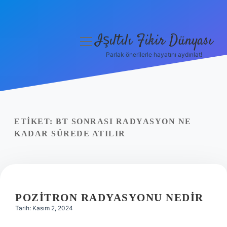
Işıltılı Fikir Dünyası
menüyü
aç
Parlak önerilerle hayatını aydınlat!
Gizlilik Politikası
Hakkımızda
Yasal Uyarı
ETIKET:
BT SONRASI RADYASYON NE
KADAR SÜREDE ATILIR
POZITRON RADYASYONU NEDIR
Tarih: Kasım 2, 2024