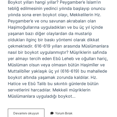
Boykot yılları hangi yıllar? Peygamber’e İslam’ın
tebliğ edilmesinin yedinci yılında başlayıp onuncu
yılında sona eren boykot olayı, Mekkelilerin Hz.
Peygamber’e ve onu savunan akrabaları olan
Haşimoğullarına uyguladıkları ve bu üç yıl içinde
yaşanan bazı diğer olaylardan da mustarip
oldukları ilginç bir baskı yöntemi olarak dikkat
çekmektedir. 616-619 yılları arasında Müslümanlara
nasıl bir boykot uygulanmıştır? Müşriklerin safında
yer almayı tercih eden Ebû Leheb ve oğulları hariç,
Müslüman olsun veya olmasın bütün Haşimîler ve
Muttalibîler yaklaşık üç yıl (616-619) bu mahallede
boykot altında yaşamak zorunda kaldılar. Hz.
Hatice ve Ebû Talib bu sıkıntılı günlerde bütün
servetlerini harcadılar. Mekkeli müşriklerin
Müslümanlara uyguladığı boykot…
Boykot
Devamını okuyun
Yorum Bırak