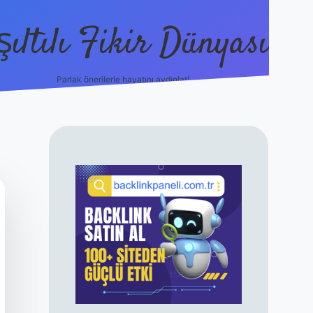
şıltılı Fikir Dünyası
Parlak önerilerle hayatını aydınlat!
ilbet canlı maç 
SIDEBAR