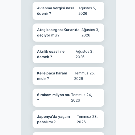
Avlanma vergisi nasıl
Ağustos 5,
ödenir ?
2026
Ateş kasırgası Kur’an’da
Ağustos 3,
geçiyor mu ?
2026
Akrilik esaslı ne
Ağustos 3,
demek ?
2026
Kelle paça haram
Temmuz 25,
mıdır ?
2026
6 rakam milyon mu
Temmuz 24,
?
2026
Japonya’da yaşam
Temmuz 23,
pahalı mı ?
2026