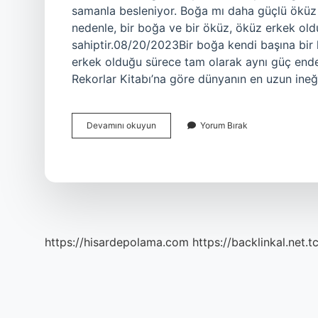
samanla besleniyor. Boğa mı daha güçlü öküz 
nedenle, bir boğa ve bir öküz, öküz erkek ol
sahiptir.08/20/2023Bir boğa kendi başına bir 
erkek olduğu sürece tam olarak aynı güç ende
Rekorlar Kitabı’na göre dünyanın en uzun ineğ
En
Devamını okuyun
Yorum Bırak
Büyük
Öküz
Nerede
https://hisardepolama.com
https://backlinkal.net.t